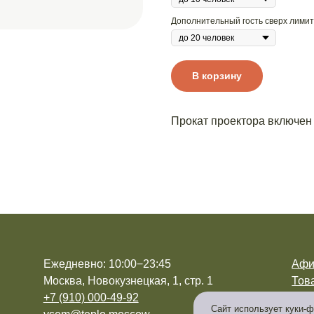
Дополнительный гость сверх лимит
В корзину
Прокат проектора включен
Ежедневно: 10:00−23:45
Аф
Москва, Новокузнецкая, 1, стр. 1
Тов
+7 (910) 000-49-92
Бло
Caйт иcпoльзуeт куки-