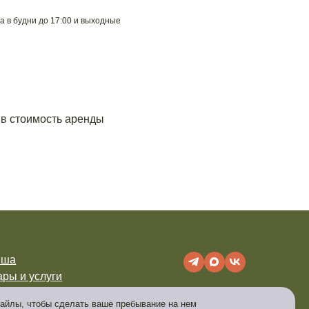
а в будни до 17:00 и выходные
 в стоимость аренды
иша
ары и услуги
г
фaйлы, чтoбы cдeлaть вaшe пpeбывaниe нa нeм