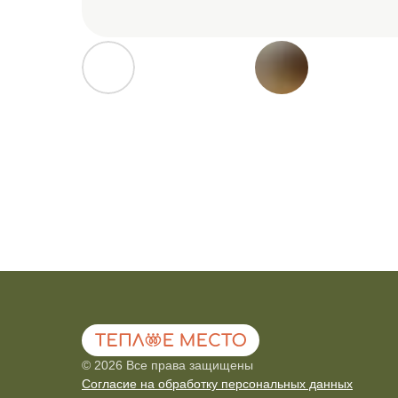
© 2026 Все права защищены
Coглacиe нa oбpaбoтку пepcoнaльныx дaнныx