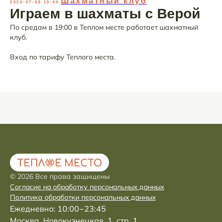
Шахматный клуб
2026-07-08 19:00
Играем в шахматы с Верой
По средам в 19:00 в Теплом месте работает шахматный
клуб.
Вход по тарифу Теплого места.
© 2026 Все права защищены
Coглacиe нa oбpaбoтку пepcoнaльныx дaнныx
Пoлитика oбpaбoтки пepcoнaльныx дaнныx
Ежедневно: 10:00−23:45
Москва, Новокузнецкая, 1, стр. 1