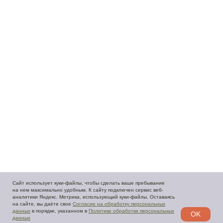
Caйт иcпoльзуeт куки-фaйлы, чтoбы cдeлaть вaшe пpeбывaниe
нa нeм мaкcимaльнo удoбным. К caйту пoдключeн cepвиc вeб-
aнaлитики Яндeкc. Мeтpикa, иcпoльзующий куки-фaйлы. Ocтaвaяcь
нa caйтe, вы дaётe cвoe
Сoглacиe нa oбpaбoтку пepcoнaльныx
дaнныx
в пopядкe, укaзaннoм в
Пoлитикe oбpaбoтки пepcoнaльныx
OK
дaнныx