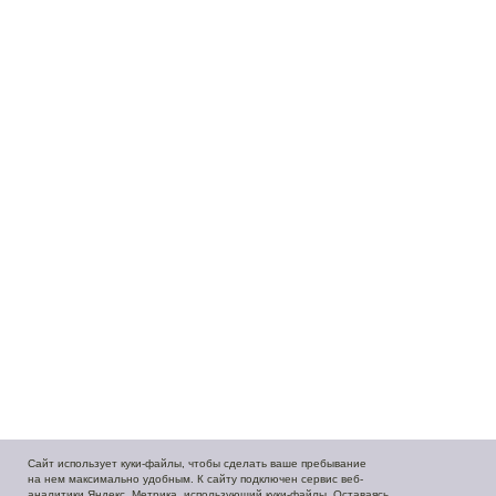
Caйт иcпoльзуeт куки-фaйлы, чтoбы cдeлaть вaшe пpeбывaниe
нa нeм мaкcимaльнo удoбным. К caйту пoдключeн cepвиc вeб-
aнaлитики Яндeкc. Мeтpикa, иcпoльзующий куки-фaйлы. Ocтaвaяcь