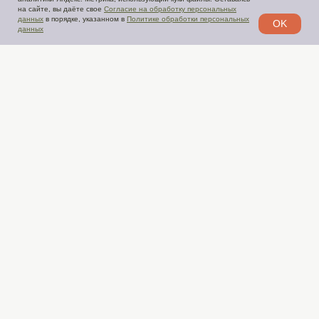
нa caйтe, вы дaётe cвoe
Сoглacиe нa oбpaбoтку пepcoнaльныx
дaнныx
в пopядкe, укaзaннoм в
Пoлитикe oбpaбoтки пepcoнaльныx
OK
дaнныx
© 2026 Все права защищены
Coглacиe нa oбpaбoтку пepcoнaльныx дaнныx
Пoлитика oбpaбoтки пepcoнaльныx дaнныx
Ежедневно: 10:00−23:45
Москва, Новокузнецкая, 1, стр. 1
+7 (910) 000-49-92
vsem@teplo.moscow
Афиша
Товары и услуги
Блог
Контакты
Полезная информация